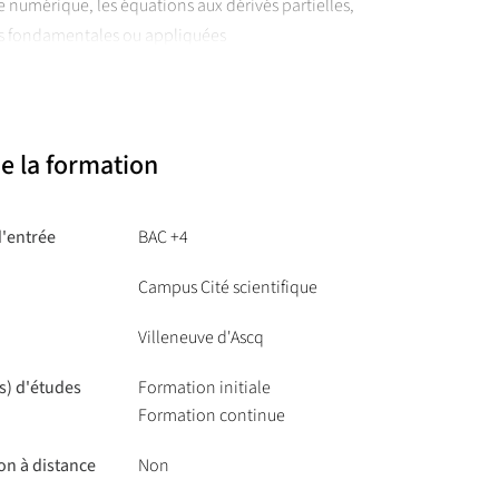
umérique, les équations aux dérivés partielles,
es fondamentales ou appliquées
e la formation
d'entrée
BAC +4
Campus Cité scientifique
Villeneuve d'Ascq
s) d'études
Formation initiale
Formation continue
on à distance
Non