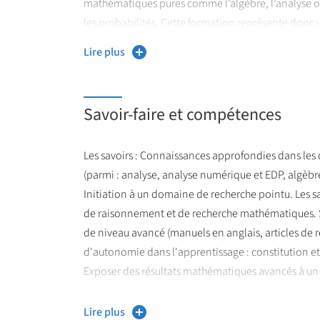
mathématiques pures comme l’algèbre, l’analyse o
les probabilités. Cette formation représente don
Lire plus
Savoir-faire et compétences
Les savoirs : Connaissances approfondies dans le
(parmi : analyse, analyse numérique et EDP, algèbre
Initiation à un domaine de recherche pointu. Les sa
de raisonnement et de recherche mathématiques. S
de niveau avancé (manuels en anglais, articles de r
d'autonomie dans l'apprentissage : constitution et 
Exposer des résultats mathématiques avancés à un 
spécialistes
Lire plus