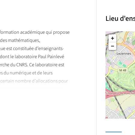
Lieu d'e
 formation académique qui propose
+
s des mathématiques,
−
e est constituée d’enseignants-
 dont le laboratoire Paul Painlevé
herche du CNRS. Ce laboratoire est
s du numérique et de leurs
 certain nombre d’allocations pour
tiques et Applications prépare à
rs (agrégation externe ou spéciale)
amme auquel est associé le master
iants de M1 et M2 Recherche pour
ille et effectuer un stage dans un pays
re pour C²EMPI peuvent être trouvés