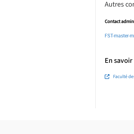
Autres co
os-projets-structurants/mener-une-
ects/cdp-c2empi
Contact admini
FST-master-m
En savoir
Faculté de