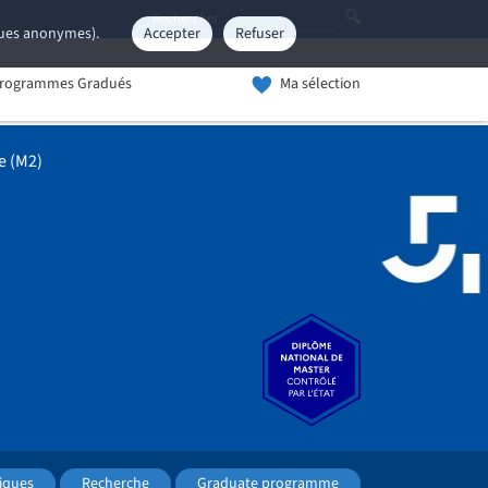
iques anonymes).
Accepter
Refuser
rogrammes Gradués
Ma sélection
e (M2)
iques
Recherche
Graduate programme