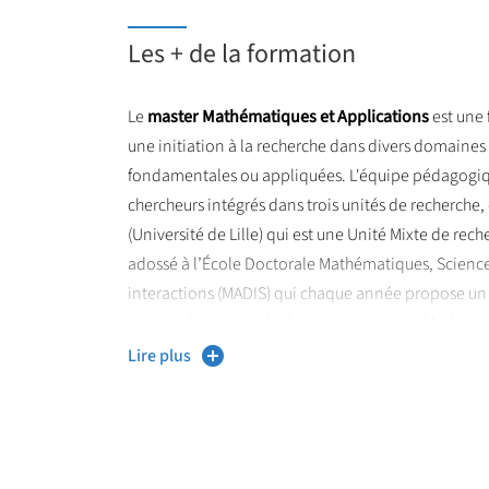
Les + de la formation
Le
master Mathématiques et Applications
est une
une initiation à la recherche dans divers domaine
fondamentales ou appliquées. L'équipe pédagogiqu
chercheurs intégrés dans trois unités de recherche,
(Université de Lille) qui est une Unité Mixte de rec
adossé à l’École Doctorale Mathématiques, Science
interactions (MADIS) qui chaque année propose un
réaliser des thèses de doctorat. Le master Mathéma
l’agrégation et permet ainsi de présenter le concou
Lire plus
la même année que le master 2. Le Graduate Progr
et le CDP ‘C²EMPI’ proposent des bourses aux étud
soutenir leurs études, faciliter leur installation à L
étranger. Les critères d’éligibilité et de candidatu