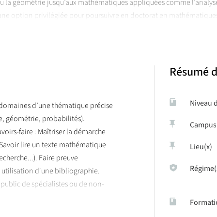
u la géométrie jusqu’aux mathématiques appliquées comme l’analyse n
c une option privilégiée pour poursuivre en doctorat en mathématiqu
Résumé d
Niveau 
s domaines d’une thématique précise
, géométrie, probabilités).
Campus
voirs-faire : Maîtriser la démarche
avoir lire un texte mathématique
Lieu(x)
echerche...). Faire preuve
Régime(
utilisation d'une bibliographie.
public de spécialistes ou de non-
Formati