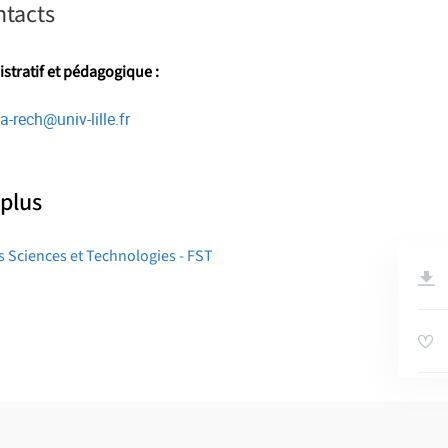
ntacts
stratif et pédagogique :
a-rech
@
univ-lille.fr
 plus
s Sciences et Technologies - FST