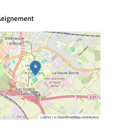
nseignement
| © OpenStreetMap contributors
Leaflet