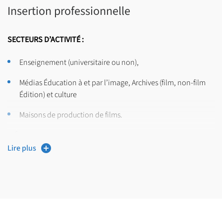
Insertion professionnelle
SECTEURS D’ACTIVITÉ :
Enseignement (universitaire ou non),
Médias Éducation à et par l’image, Archives (film, non-film
Édition) et culture
Maisons de production de films.
MÉTIERS
Lire plus
Enseignant·e-chercheur·euse (après poursuite d’études en
Doctorat).
Métiers du cinéma (production, écriture, réalisation, etc.).
Métiers dans les archives (documentaliste, restauration,