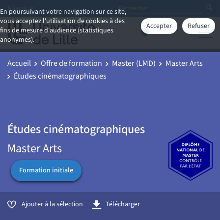
Aller à
En poursuivant votre navigation sur ce site,
vous acceptez l'utilisation de cookies à des
Accepter
Refuser
fins de mesure d'audience (statistiques
anonymes).
Accueil
Offre de formation
Master (LMD)
Master Arts
Études cinématographiques
Études cinématographiques
Master Arts
Formation initiale
Ajouter à la sélection
Télécharger