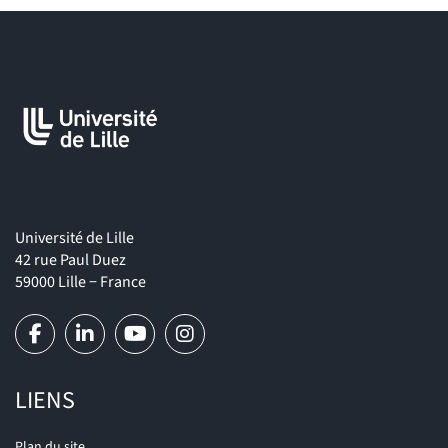
programmation, etc.).
Critique de films et programmation audiovisuelle.
Sur l’insertion professionnelle des diplomé·es, consultez les
Odif
études et les enquêtes l’
(Observatoire de la Direction des
Formations)
Les fiches emploi/métier du Répertoire Opérationnel des
Métiers et des Emplois (ROME) permettent de mieux connaître
les métiers et les compétences qui y sont associées.
Université de Lille
42 rue Paul Duez
59000 Lille − France
LIENS
Plan du site