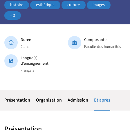
histoire
esthétique
culture
images
+ 2
Durée
Composante
2 ans
Faculté des humanités
Langue(s)
d'enseignement
Français
Présentation
Organisation
Admission
Et après
Présentation