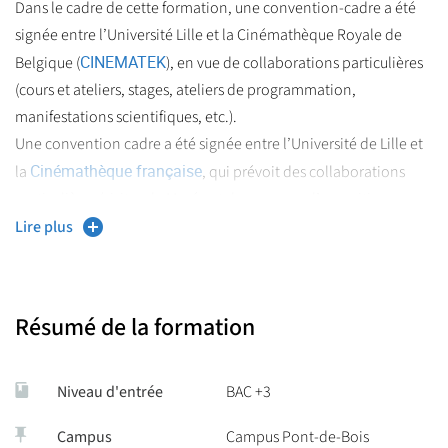
dans le domaine du cinéma et des médias audiovisuels
Dans le cadre de cette formation, une convention-cadre a été
avec un cinéaste,
signée entre l’Université Lille et la Cinémathèque Royale de
COMPÉTENCES ADDITIONNELLES
:
Élaborer, rédiger et diffuser une programmation dans le
CINEMATEK
Belgique (
), en vue de collaborations particulières
circuit d’art et d’essai ou dans les musées du cinéma,
Interagir en langue étrangère, comprendre et s’exprimer
(cours et ateliers, stages, ateliers de programmation,
oralement de manière fluide.
manifestations scientifiques, etc.).
Organiser des manifestations et des festivals,
Une convention cadre a été signée entre l’Université de Lille et
Maîtriser les outils de communication et de valorisation de
Participer à des actions de formation ou à des projets
Cinémathèque française
la
, qui prévoit des collaborations
la recherche dans une dimension internationale.
pédagogiques.
particulières (visites du Musée et des espaces d’exposition,
Approfondir ses compétences rédactionnelles et ses
conférences annuelles de professionnels de la Cinémathèque à
Lire plus
capacités de synthèse
l’Université, facilité d’accès aux archives, etc.).
Comprendre un document spécialisé rédigé en langue
étrangère.
Résumé de la formation
Savoir rédiger un texte structuré dans son domaine de
spécialité en langue étrangère.
Niveau d'entrée
BAC +3
Campus
Campus Pont-de-Bois