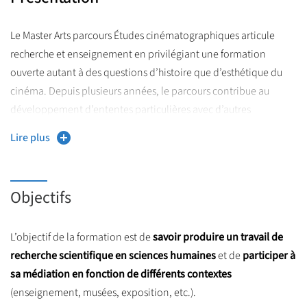
Le Master Arts parcours Études cinématographiques articule
recherche et enseignement en privilégiant une formation
ouverte autant à des questions d’histoire que d’esthétique du
cinéma. Depuis plusieurs années, le parcours contribue au
développement d’ententes particulières avec d’autres
Cinémathèque française
institutions comme la
, la
Lire plus
Cinémathèque royale de Belgique
et l’Université de Montréal
Études en cinéma et en jeu vidéo
(parcours d’
).
Objectifs
D’un côté, la formation vise à inscrire l’étude du cinéma parmi
des pratiques artistiques et culturelles. Elle interroge les images
comme mode de production et de création et appréhende le
L’objectif de la formation est de
savoir produire un travail de
sens que revêtent les images ; les traditions dans lesquelles elles
recherche scientifique en sciences humaines
et de
participer à
s’inscrivent ; celles dont elles se distancient ; les visions du
sa médiation en fonction de différents contexte
s
monde qu’elles proposent. Les images du cinéma s’inscrivent
(enseignement, musées, exposition, etc.).